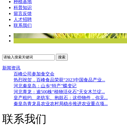
种植基地
科普知识
留言反馈
人才招聘
联系我们
新闻资讯
百峰公司参加食交会
热烈祝贺，百峰食品荣获“2023中国食品产业...
河北秦皇岛：山乡“特产”蝶变记
河北青龙：逾500株“植物活化石”天女木兰绽...
皇产租约、老纺车、抱鼓石：这些物件，你见...
秦皇岛青龙县农业农村局稳步推进农业重点项...
联系我们