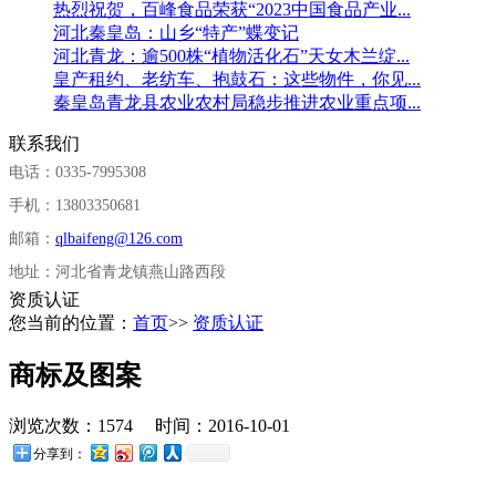
热烈祝贺，百峰食品荣获“2023中国食品产业...
河北秦皇岛：山乡“特产”蝶变记
河北青龙：逾500株“植物活化石”天女木兰绽...
皇产租约、老纺车、抱鼓石：这些物件，你见...
秦皇岛青龙县农业农村局稳步推进农业重点项...
联系我们
电话：0335-7995308
手机：13803350681
邮箱：
qlbaifeng@126.com
地址：河北省青龙镇燕山路西段
资质认证
您当前的位置：
首页
>>
资质认证
商标及图案
浏览次数：1574 时间：2016-10-01
分享到：