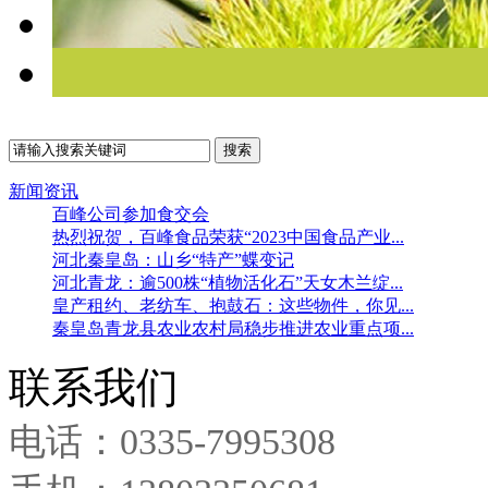
新闻资讯
百峰公司参加食交会
热烈祝贺，百峰食品荣获“2023中国食品产业...
河北秦皇岛：山乡“特产”蝶变记
河北青龙：逾500株“植物活化石”天女木兰绽...
皇产租约、老纺车、抱鼓石：这些物件，你见...
秦皇岛青龙县农业农村局稳步推进农业重点项...
联系我们
电话：0335-7995308