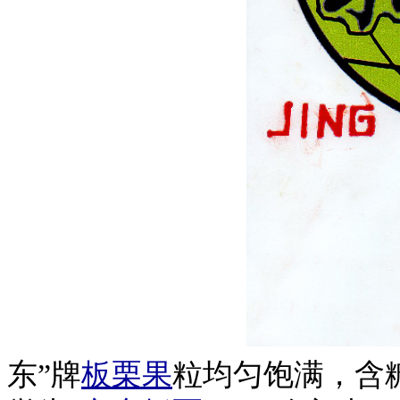
东
”牌
板栗果
粒均匀饱满，含